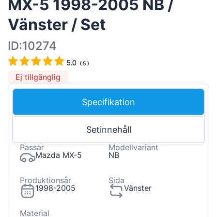
MX-5 1998-2005 NB /
Vänster / Set
ID:10274
5.0
(
5
)
Ej tillgänglig
Specifikation
Setinnehåll
Passar
Modellvariant
Mazda MX-5
NB
Produktionsår
Sida
1998-2005
Vänster
Material