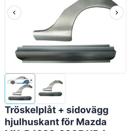
Magyar
Lietuvių
Hrvatski
Português
Slovenian
Latvian
Slovenčina
Tröskelplåt + sidovägg
hjulhuskant för Mazda