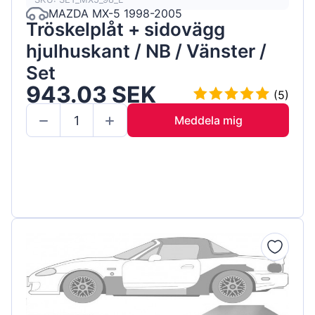
MAZDA MX-5 1998-2005
Tröskelplåt + sidovägg
hjulhuskant / NB / Vänster /
Set
943.03 SEK
(5)
Meddela mig