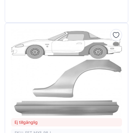
Ej tillgänglig
SKU: SET_MX5_98_L