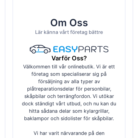
Magyar
Lietuvių
Om Oss
Hrvatski
Lär känna vårt företag bättre
Português
Slovenian
Latvian
Varför Oss?
Slovenčina
Välkommen till vår onlinebutik. Vi är ett
företag som specialiserar sig på
försäljning av alla typer av
plåtreparationsdelar för personbilar,
skåpbilar och terrängfordon. Vi utökar
dock ständigt vårt utbud, och nu kan du
hitta sådana delar som kylargrillar,
baklampor och sidolister för skåpbilar.
Vi har varit närvarande på den