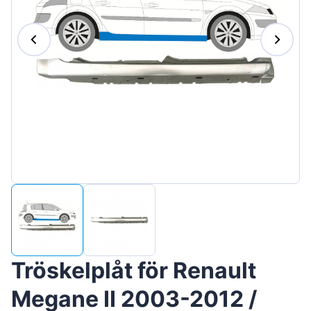
Magyar
Lietuvių
Hrvatski
Português
Slovenian
Latvian
Slovenčina
Tröskelplåt för Renault
Megane II 2003-2012 /