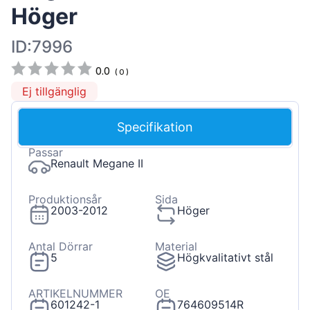
Höger
ID:7996
0.0
(
0
)
Ej tillgänglig
Specifikation
Passar
Renault Megane II
Produktionsår
Sida
2003-2012
Höger
Antal Dörrar
Material
5
Högkvalitativt stål
ARTIKELNUMMER
OE
601242-1
764609514R