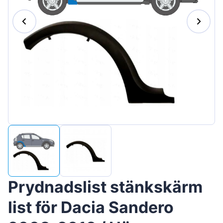
Magyar
Lietuvių
Hrvatski
Português
Slovenian
Latvian
Slovenčina
Prydnadslist stänkskärm
list för Dacia Sandero