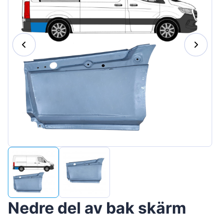
Magyar
Lietuvių
Hrvatski
Português
Slovenian
Latvian
Slovenčina
Nedre del av bak skärm