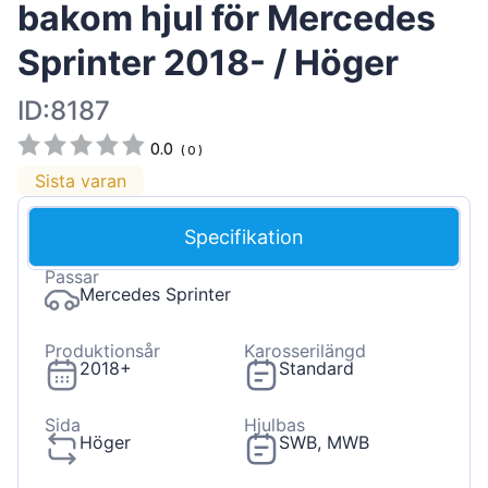
bakom hjul för Mercedes
Sprinter 2018- / Höger
ID:8187
0.0
(
0
)
Sista varan
Specifikation
Passar
Mercedes Sprinter
Produktionsår
Karosserilängd
2018+
Standard
Sida
Hjulbas
Höger
SWB, MWB