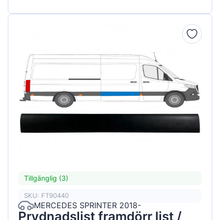
Tillgänglig (3)
SKU: FT90440
MERCEDES SPRINTER 2018-
Prydnadslist framdörr list /