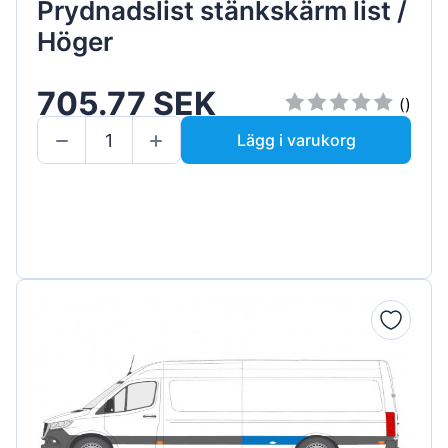
Prydnadslist stänkskärm list /
Höger
705.77 SEK
()
Lägg i varukorg