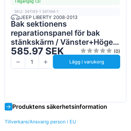
Tillgänglig (3)
SKU: 341193-1 341194-1
JEEP LIBERTY 2008-2013
Bak sektionens
reparationspanel för bak
stänkskärm / Vänster+Höger
585.97 SEK
/ Set
(0)
Lägg i varukorg
Produktens säkerhetsinformation
Tillverkare/Ansvarig person i EU