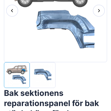
Magyar
Lietuvių
Hrvatski
Português
Slovenian
Latvian
Slovenčina
Bak sektionens
reparationspanel för bak