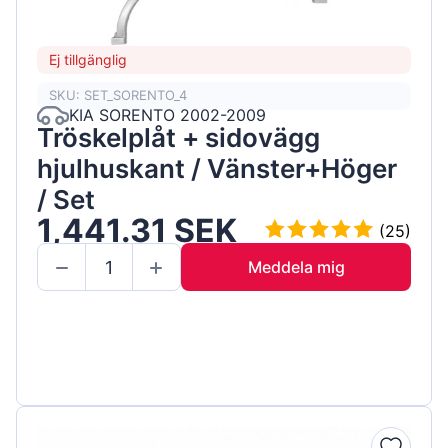
Ej tillgänglig
SKU: SET_SORENTO_4
KIA SORENTO 2002-2009
Tröskelplåt + sidovägg
hjulhuskant / Vänster+Höger
/ Set
1,441.31 SEK
(25)
Meddela mig