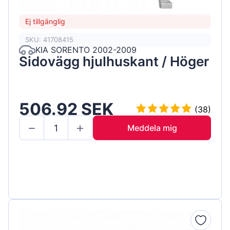
Ej tillgänglig
SKU: 41708415
KIA SORENTO 2002-2009
Sidovägg hjulhuskant / Höger
506.92 SEK
(38)
Meddela mig