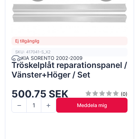
Ej tillgänglig
SKU: 417041-S_X2
KIA SORENTO 2002-2009
Tröskelplåt reparationspanel /
Vänster+Höger / Set
500.75 SEK
(0)
Meddela mig