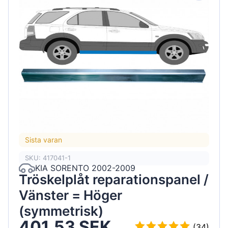
Sista varan
SKU: 417041-1
KIA SORENTO 2002-2009
Tröskelplåt reparationspanel /
Vänster = Höger
(symmetrisk)
401.53 SEK
(34)