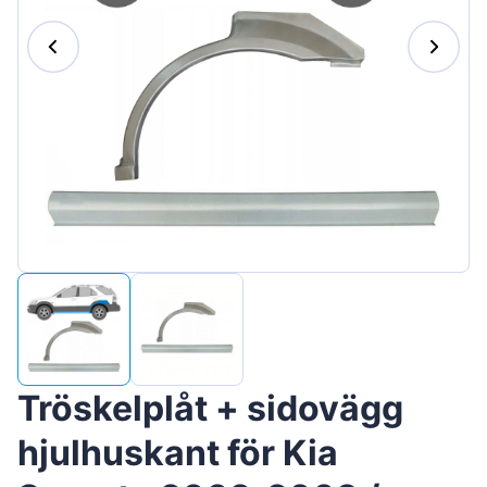
Magyar
Lietuvių
Hrvatski
Português
Slovenian
Latvian
Slovenčina
Tröskelplåt + sidovägg
hjulhuskant för Kia