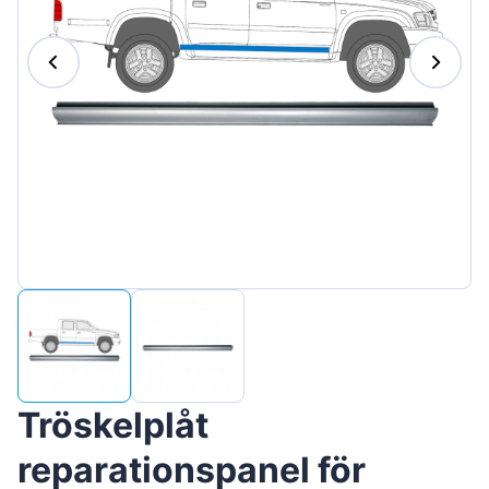
Magyar
Lietuvių
Hrvatski
Português
Slovenian
Latvian
Slovenčina
Tröskelplåt
reparationspanel för