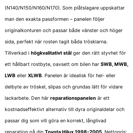
(N140/N150/N160/N170). Som plåtslagare uppskattar
man den exakta passformen – panelen följer
originalkonturen och passar både vänster och höger
sida, perfekt när rosten tagit båda trösklarna.
Tillverkad i
högkvalitativt stål
ger den rätt styvhet för
ett hållbart rostbyte, oavsett om bilen har
SWB, MWB,
LWB
eller
XLWB
. Panelen är idealisk för hel- eller
delbyte av tröskel, slipas och grundas lätt för vidare
lackarbete. Den här
reparationspanelen
är ett
kostnadseffektivt alternativ till dyra originaldelar och
passar dig som vill göra en korrekt, långlivad
reparation på din
Toyota Hilux 1998-2005
. Nettopris: