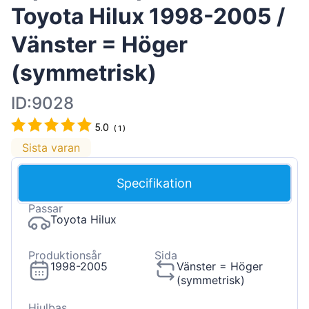
Toyota Hilux 1998-2005 /
Vänster = Höger
(symmetrisk)
ID:9028
5.0
(
1
)
Sista varan
Specifikation
Passar
Toyota Hilux
Produktionsår
Sida
1998-2005
Vänster = Höger
(symmetrisk)
Hjulbas