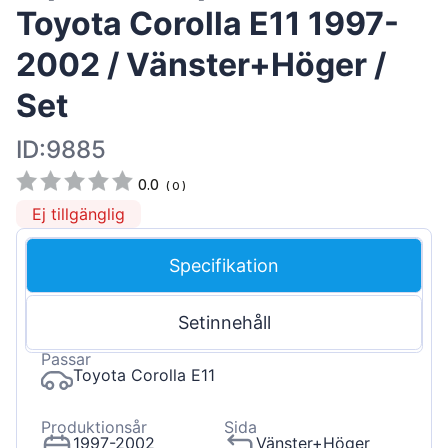
Toyota Corolla E11 1997-
2002 / Vänster+Höger /
Set
ID:9885
0.0
(
0
)
Ej tillgänglig
Specifikation
Setinnehåll
Passar
Toyota Corolla E11
Produktionsår
Sida
1997-2002
Vänster+Höger