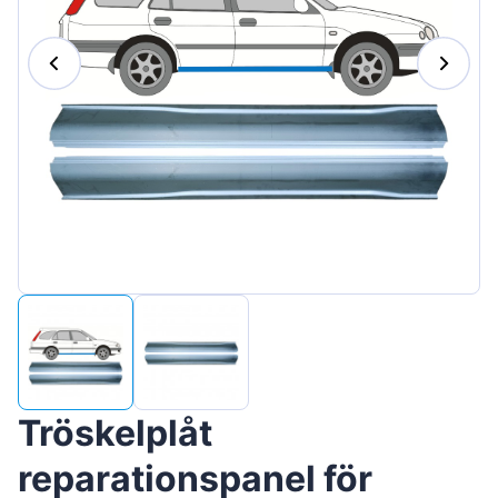
Magyar
Lietuvių
Hrvatski
Português
Slovenian
Latvian
Slovenčina
Tröskelplåt
reparationspanel för