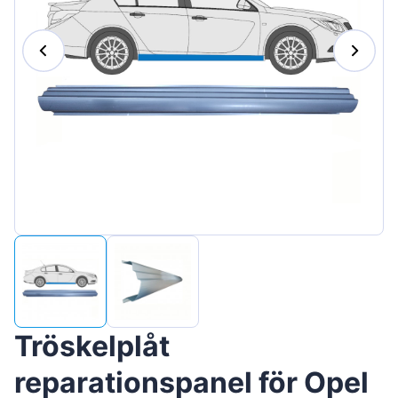
Magyar
Lietuvių
Hrvatski
Português
Slovenian
Latvian
Slovenčina
Tröskelplåt
reparationspanel för Opel