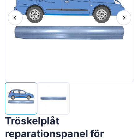
Magyar
Lietuvių
Hrvatski
Português
Slovenian
Latvian
Slovenčina
Tröskelplåt
reparationspanel för