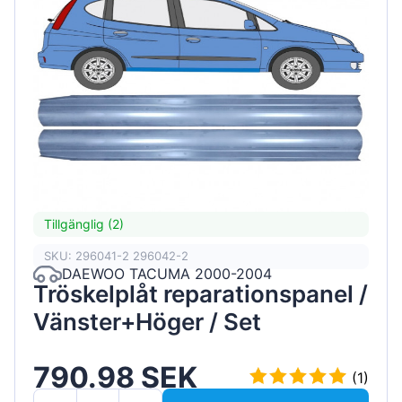
Tillgänglig (2)
SKU: 296041-2 296042-2
DAEWOO TACUMA 2000-2004
Tröskelplåt reparationspanel /
Vänster+Höger / Set
790.98 SEK
(1)