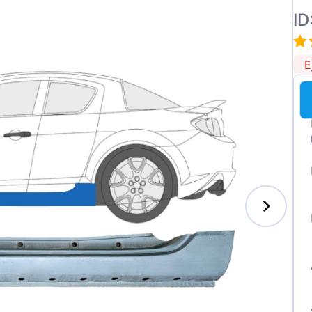
ID
E
enz
l