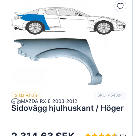
Sista varan
SKU: 454884
MAZDA RX-8 2003-2012
Sidovägg hjulhuskant / Höger