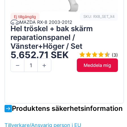
Ej tillgänglig
SKU: RX8_SET_X4
MAZDA RX-8 2003-2012
Hel tröskel + bak skärm
reparationspanel /
Vänster+Höger / Set
5,652.71 SEK
(3)
Meddela mig
Produktens säkerhetsinformation
Tillverkare/Ansvarig person i EU