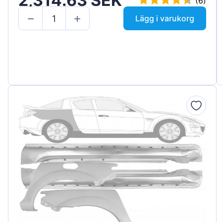
2,314.63 SEK
(6)
Lägg i varukorg