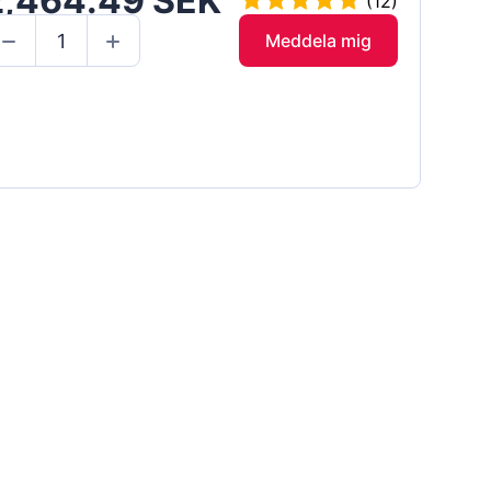
2,464.49 SEK
(12)
Meddela mig