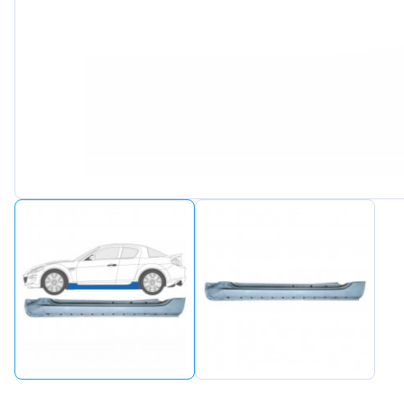
Peugeot
Renault
Seat
Skoda
Suzuki
Tesla
Toyota
Volkswagen