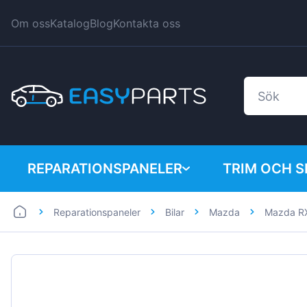
Om oss
Katalog
Blog
Kontakta oss
REPARATIONSPANELER
TRIM OCH 
Reparationspaneler
Bilar
Mazda
Mazda R
Bilar
BMW
Skåpbilar
Citroen
Dacia
Fiat