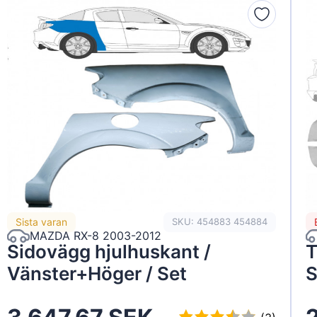
Sista varan
SKU: 454883 454884
MAZDA RX-8 2003-2012
Sidovägg hjulhuskant /
T
Vänster+Höger / Set
S