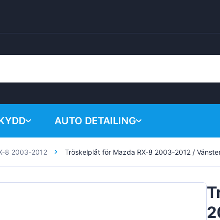
SKYDD
AUTO DETAILING
X-8 2003-2012
Tröskelplåt för Mazda RX-8 2003-2012 / Vänste
Your shopping 
Kemiska produkter
Poleringssystem
T
Tillbehör
2