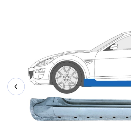
Ford
Honda
Hyundai
Iveco
Jeep
Kia
MAN
Mazda
Mercedes-B
Nissan
Opel Vauxhal