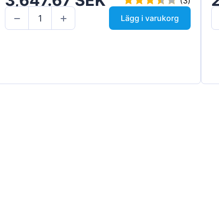
3,647.67 SEK
(3)
Lägg i varukorg