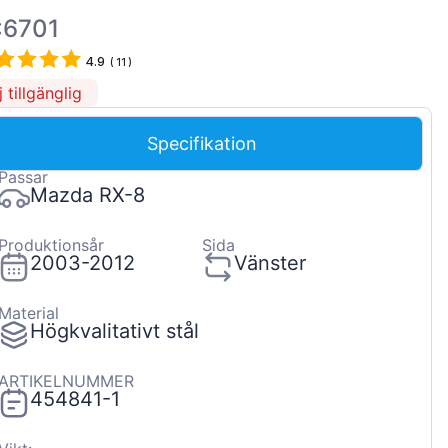
Magyar
:6701
Lietuvių
4.9
(
11
)
Hrvatski
j tillgänglig
Português
Specifikation
Slovenian
Passar
Latvian
Mazda RX-8
Slovenčina
Produktionsår
Sida
2003-2012
Vänster
Material
Högkvalitativt stål
ARTIKELNUMMER
454841-1