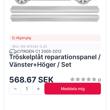
Ej tillgänglig
SKU: W2-815342-3_X2
CITROEN C1 2005-2012
Tröskelplåt reparationspanel /
Vänster+Höger / Set
568.67 SEK
()
Meddela mig