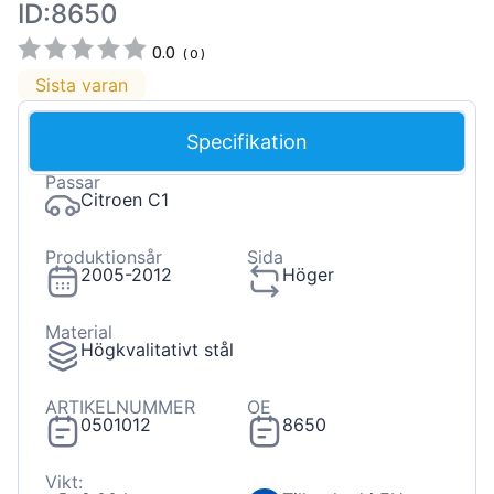
ID:8650
0.0
(
0
)
Sista varan
Specifikation
Passar
Citroen C1
Produktionsår
Sida
2005-2012
Höger
Material
Högkvalitativt stål
ARTIKELNUMMER
OE
0501012
8650
Vikt: