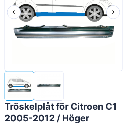
Magyar
Lietuvių
Hrvatski
Português
Slovenian
Latvian
Slovenčina
Tröskelplåt för Citroen C1
2005-2012 / Höger