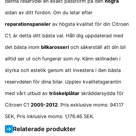
denna reservdel en exakt passform på den
högra
sidan av ditt fordon. Om du letar efter
reparationspaneler
av högsta kvalitet för din Citroen
C1, är detta ditt bästa val. Håll dig uppdaterad med
det bästa inom
bilkarosseri
och säkerställ att din bil
alltid ser ut och fungerar som ny. Känn skillnaden i
styrka och estetik genom att investera i den bästa
reservdelen för dina bilar. Upplev kvalitetsgarantin
med vårt utbud av
tröskelplåtar
skräddarsydda för
Citroen C1
2005-2012
. Pris exklusive moms: 941.17
SEK, Pris inklusive moms: 1,176.46 SEK.
Relaterade produkter