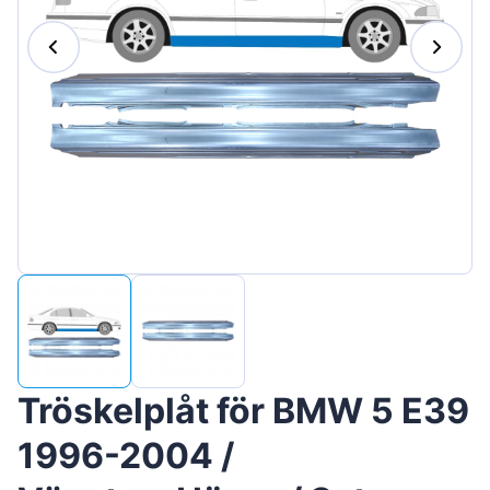
Magyar
Lietuvių
Hrvatski
Português
Slovenian
Latvian
Slovenčina
Tröskelplåt för BMW 5 E39
1996-2004 /