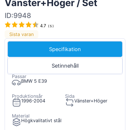
Vänster+Höger / Set
ID:9948
4.7
(
5
)
Sista varan
Specifikation
Setinnehåll
Passar
BMW 5 E39
Produktionsår
Sida
1996-2004
Vänster+Höger
Material
Högkvalitativt stål