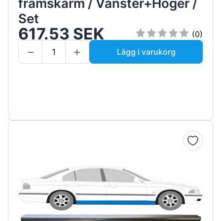
framskärm / Vänster+Höger /
Set
617.53 SEK
(0)
Lägg i varukorg