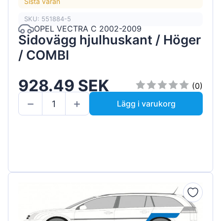
Sista varan
SKU: 551884-5
OPEL VECTRA C 2002-2009
Sidovägg hjulhuskant / Höger
/ COMBI
928.49 SEK
(0)
Lägg i varukorg