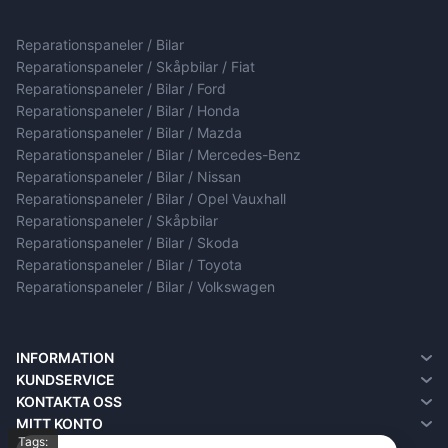
Reparationspaneler / Bilar
Reparationspaneler / Skåpbilar / Fiat
Reparationspaneler / Bilar / Ford
Reparationspaneler / Bilar / Honda
Reparationspaneler / Bilar / Mazda
Reparationspaneler / Bilar / Mercedes-Benz
Reparationspaneler / Bilar / Nissan
Reparationspaneler / Bilar / Opel Vauxhall
Reparationspaneler / Skåpbilar
Reparationspaneler / Bilar / Skoda
Reparationspaneler / Bilar / Toyota
Reparationspaneler / Bilar / Volkswagen
INFORMATION
Om oss
KUNDSERVICE
Information om leverans
Kontakta oss
KONTAKTA OSS
Sekretesspolicy
Returns
MITT KONTO
Tags:
Villkor och bestämmelser
Site Map
Mitt konto