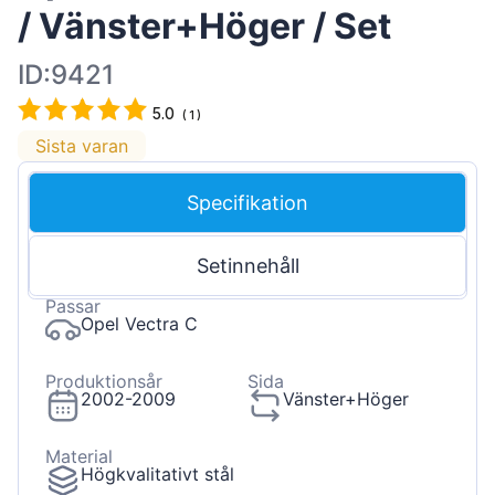
/ Vänster+Höger / Set
ID:9421
5.0
(
1
)
Sista varan
Specifikation
Setinnehåll
Passar
Opel Vectra C
Produktionsår
Sida
2002-2009
Vänster+Höger
Material
Högkvalitativt stål