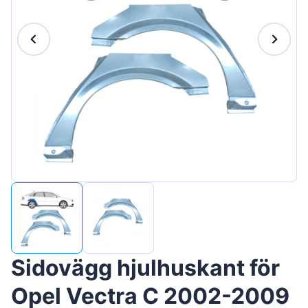
Magyar
Lietuvių
Hrvatski
Português
Slovenian
Latvian
Slovenčina
Sidovägg hjulhuskant för
Opel Vectra C 2002-2009