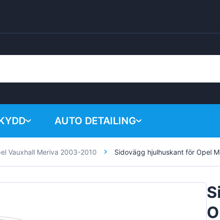
SKYDD
AUTO DETAILING
el Vauxhall Meriva 2003-2010
Sidovägg hjulhuskant för Opel 
Your shopping 
Kemiska produkter
Poleringssystem
S
Tillbehör
O