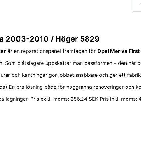
va 2003-2010 / Höger 5829
ger
är en reparationspanel framtagen för
Opel Meriva
Firs
sidan. Som plåtslagare uppskattar man passformen – den här 
onturer och kantningar gör jobbet snabbare och ger ett fabri
da) En bra lösning både för noggranna renoveringar och kos
iska lagningar. Pris exkl. moms: 356.24 SEK Pris inkl. moms: