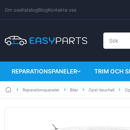
Om oss
Katalog
Blog
Kontakta oss
REPARATIONSPANELER
TRIM OCH 
Reparationspaneler
Bilar
Opel Vauxhall
Op
Bilar
BMW
Skåpbilar
Citroen
Dacia
Fiat