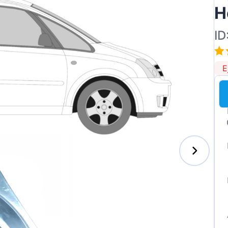
H
ID
E
enz
l