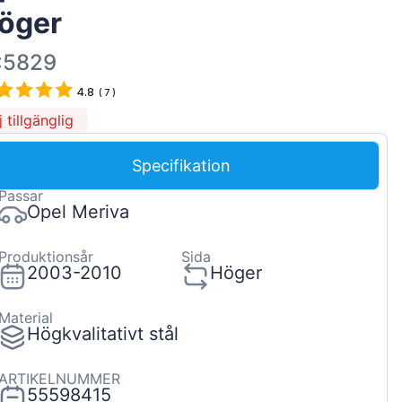
öger
Magyar
Lietuvių
:5829
Hrvatski
4.8
(
7
)
Português
j tillgänglig
Slovenian
Specifikation
Latvian
Passar
Slovenčina
Opel Meriva
Produktionsår
Sida
2003-2010
Höger
Material
Högkvalitativt stål
ARTIKELNUMMER
55598415