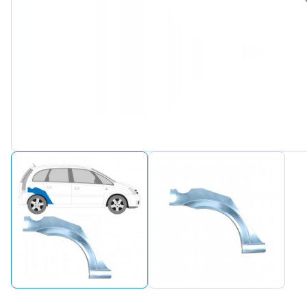
Peugeot
Renault
Seat
Skoda
Suzuki
Tesla
Toyota
Volkswagen