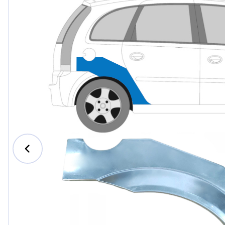
Ford
Honda
Hyundai
Iveco
Jeep
Kia
MAN
Mazda
Mercedes-B
Nissan
Opel Vauxhal