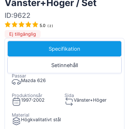
Vänster+Höger / Set
ID:9622
5.0
(
2
)
Ej tillgänglig
Specifikation
Setinnehåll
Passar
Mazda 626
Produktionsår
Sida
1997-2002
Vänster+Höger
Material
Högkvalitativt stål