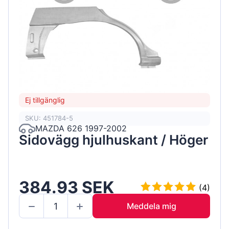
Ej tillgänglig
SKU: 451784-5
MAZDA 626 1997-2002
Sidovägg hjulhuskant / Höger
384.93 SEK
(4)
Meddela mig