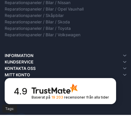
Reparationspaneler / Bilar / Nissan
Reparationspaneler / Bilar / Opel Vauxhall
Reparationspaneler / Skåpbilar
Reparationspaneler / Bilar / Skoda
Reparationspaneler / Bilar / Toyota
Reparationspaneler / Bilar / Volkswagen
INFORMATION
Om oss
KUNDSERVICE
Information om leverans
Kontakta oss
KONTAKTA OSS
Sekretesspolicy
Returns
MITT KONTO
Villkor och bestämmelser
Site Map
Mitt konto
FAQ
Orderhistorik
4.9
Önskelista
Baserat på
19 203
recensioner
från alla tider
Newsletter
Tags: