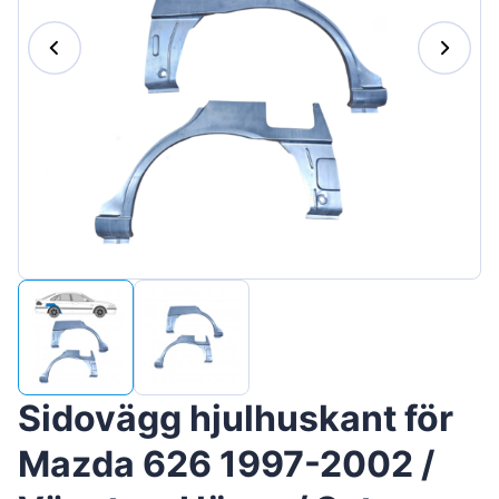
Magyar
Lietuvių
Hrvatski
Português
Slovenian
Latvian
Slovenčina
Sidovägg hjulhuskant för
Mazda 626 1997-2002 /