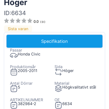
Höger
ID:6634
0.0
(
0
)
Sista varan
Specifikation
Passar
Honda Civic
Produktionsår
Sida
2005-2011
Höger
Antal Dörrar
Material
5
Högkvalitativt stål
ARTIKELNUMMER
OE
382984-2
6634