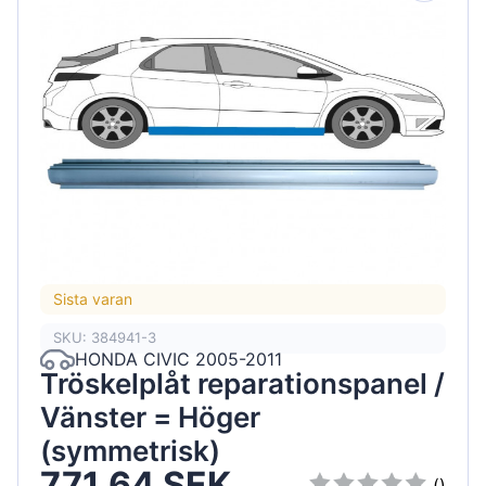
Sista varan
SKU: 384941-3
HONDA CIVIC 2005-2011
Tröskelplåt reparationspanel /
Vänster = Höger
(symmetrisk)
771.64 SEK
()