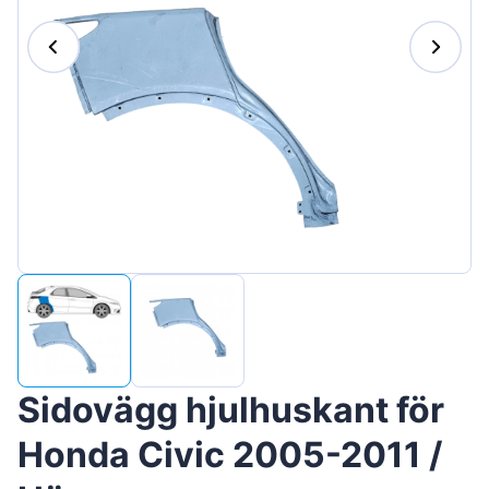
Magyar
Lietuvių
Hrvatski
Português
Slovenian
Latvian
Slovenčina
Sidovägg hjulhuskant för
Honda Civic 2005-2011 /