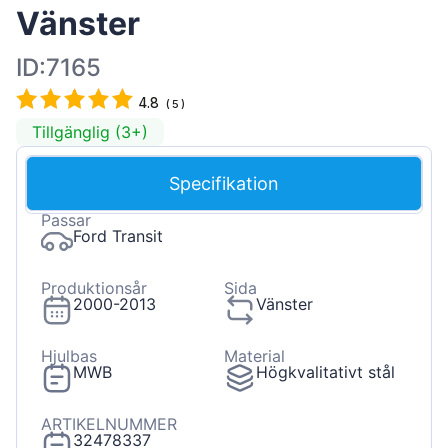
Vänster
ID:7165
4.8
(
5
)
Tillgänglig (3+)
Specifikation
Passar
Ford Transit
Produktionsår
Sida
2000-2013
Vänster
Hjulbas
Material
MWB
Högkvalitativt stål
ARTIKELNUMMER
32478337