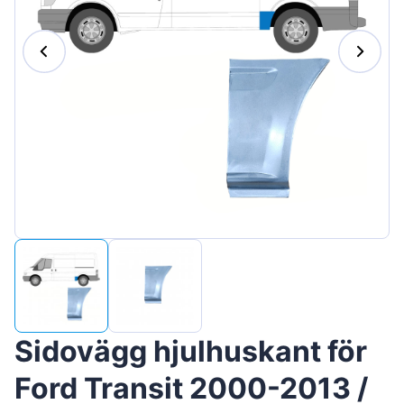
Magyar
Lietuvių
Hrvatski
Português
Slovenian
Latvian
Slovenčina
Sidovägg hjulhuskant för
Ford Transit 2000-2013 /