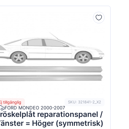
Ej tillgänglig
SKU: 321841-2_X2
FORD MONDEO 2000-2007
röskelplåt reparationspanel /
änster = Höger (symmetrisk)