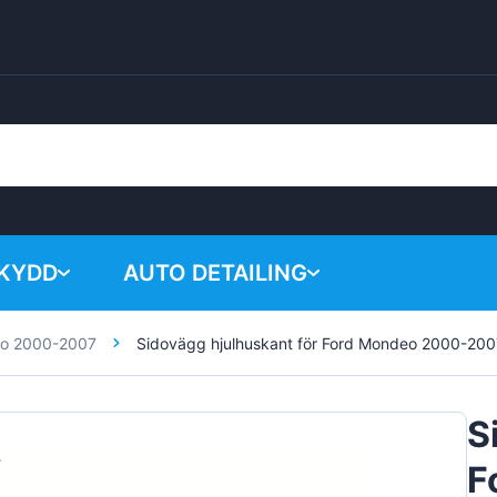
SKYDD
AUTO DETAILING
eo 2000-2007
Sidovägg hjulhuskant för Ford Mondeo 2000-200
Your shopping 
Kemiska produkter
Poleringssystem
S
Tillbehör
F