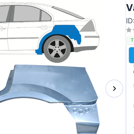
V
ID
T
enz
l