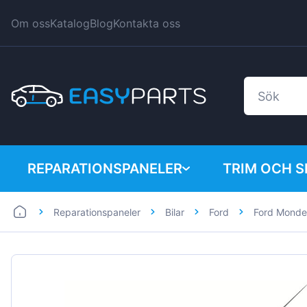
Om oss
Katalog
Blog
Kontakta oss
REPARATIONSPANELER
TRIM OCH 
Reparationspaneler
Bilar
Ford
Ford Mond
Bilar
BMW
Skåpbilar
Citroen
Dacia
Fiat