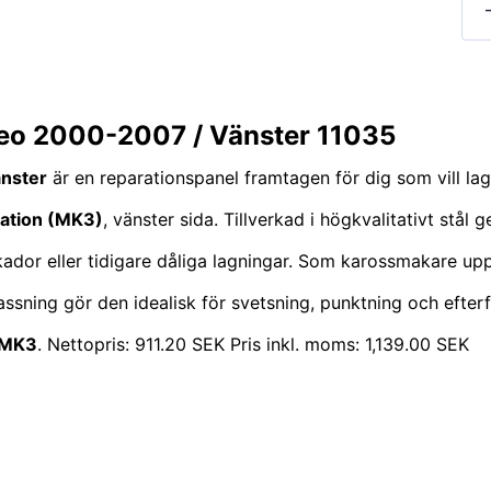
deo 2000-2007 / Vänster 11035
änster
är en reparationspanel framtagen för dig som vill laga
ation (MK3)
, vänster sida. Tillverkad i högkvalitativt stå
skador eller tidigare dåliga lagningar. Som karossmakare up
sning gör den idealisk för svetsning, punktning och efterföl
 MK3
. Nettopris: 911.20 SEK Pris inkl. moms: 1,139.00 SEK