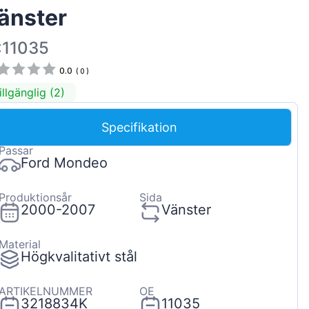
änster
Magyar
Lietuvių
:11035
Hrvatski
0.0
(
0
)
Português
illgänglig (2)
Slovenian
Specifikation
Latvian
Passar
Slovenčina
Ford Mondeo
Produktionsår
Sida
2000-2007
Vänster
Material
Högkvalitativt stål
ARTIKELNUMMER
OE
3218834K
11035