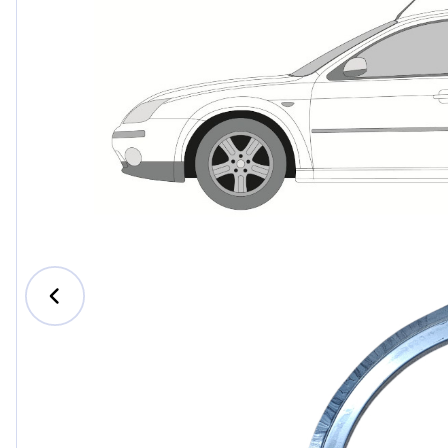
Ford
Honda
Hyundai
Iveco
Jeep
Kia
MAN
Mazda
Mercedes-B
Nissan
Opel Vauxhal