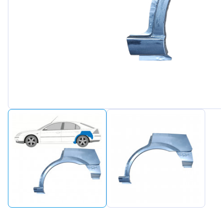
Peugeot
Renault
Seat
Skoda
Suzuki
Tesla
Toyota
Volkswagen