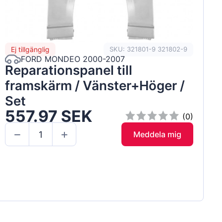
Ej tillgänglig
SKU: 321801-9 321802-9
FORD MONDEO 2000-2007
Reparationspanel till
framskärm / Vänster+Höger /
Set
557.97 SEK
(0)
Meddela mig