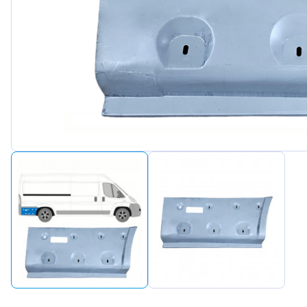
Peugeot
Renault
Seat
Skoda
Suzuki
Tesla
Toyota
Volkswagen