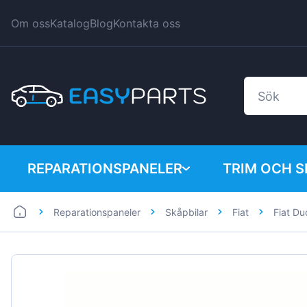
Om oss
Katalog
Blog
Kontakta oss
REPARATIONSPANELER
TRIM OCH 
Reparationspaneler
Skåpbilar
Fiat
Fiat D
Bilar
BMW
Skåpbilar
Citroen
Dacia
Fiat