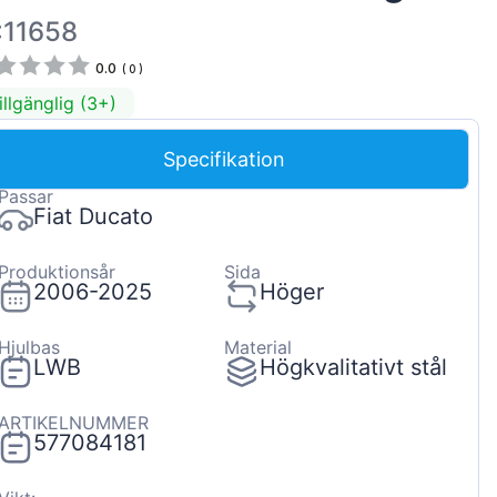
Magyar
:11658
Lietuvių
0.0
(
0
)
Hrvatski
illgänglig (3+)
Português
Specifikation
Slovenian
Passar
Latvian
Fiat Ducato
Slovenčina
Produktionsår
Sida
2006-2025
Höger
Hjulbas
Material
LWB
Högkvalitativt stål
ARTIKELNUMMER
577084181