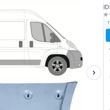
ID
T
enz
l