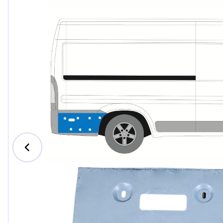
Ford
Honda
Hyundai
Iveco
Jeep
Kia
MAN
Mazda
Mercedes-B
Nissan
Opel Vauxhal