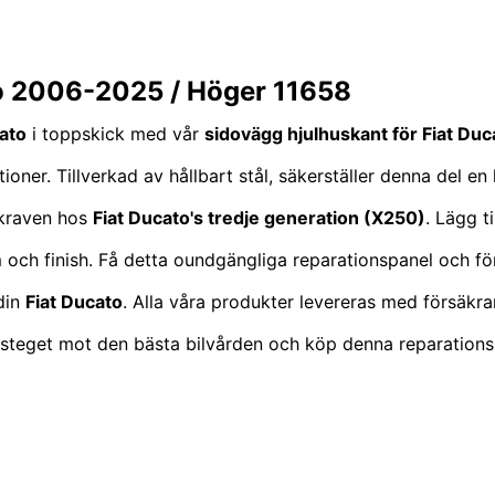
to 2006-2025 / Höger 11658
ato
i toppskick med vår
sidovägg hjulhuskant för Fiat D
tioner. Tillverkad av hållbart stål, säkerställer denna del e
 kraven hos
Fiat Ducato's tredje generation (X250)
. Lägg t
ch finish. Få detta oundgängliga reparationspanel och förn
 din
Fiat Ducato
. Alla våra produkter levereras med försäkra
Ta steget mot den bästa bilvården och köp denna reparation