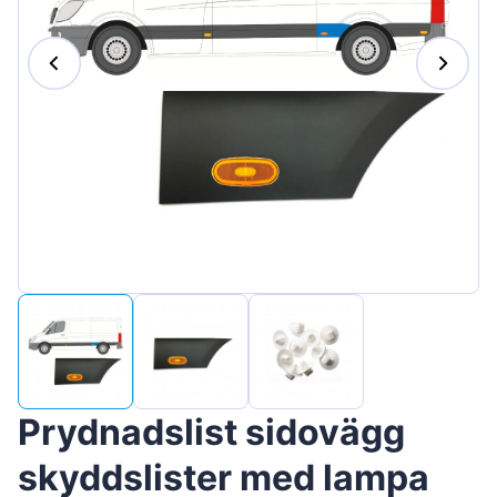
Magyar
Lietuvių
Hrvatski
Português
Slovenian
Latvian
Slovenčina
Prydnadslist sidovägg
skyddslister med lampa