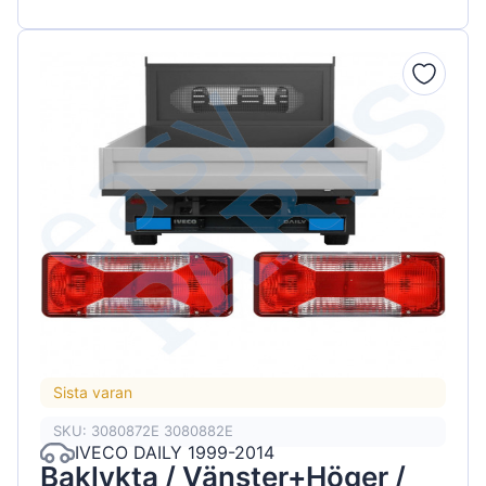
Sista varan
SKU: 3080872E 3080882E
IVECO DAILY 1999-2014
Baklykta / Vänster+Höger /