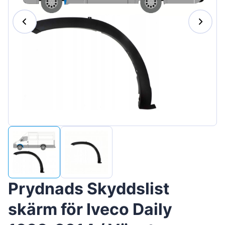
Magyar
Lietuvių
Hrvatski
Português
Slovenian
Latvian
Slovenčina
Prydnads Skyddslist
skärm för Iveco Daily