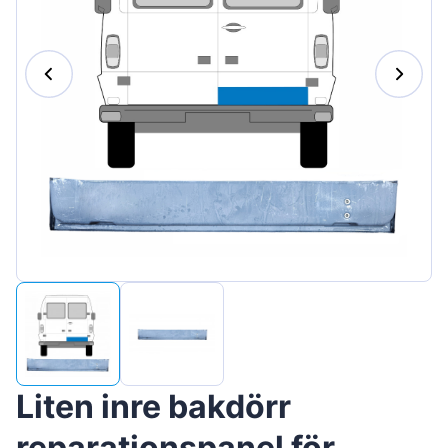
Magyar
Lietuvių
Hrvatski
Português
Slovenian
Latvian
Slovenčina
Liten inre bakdörr
reparationspanel för