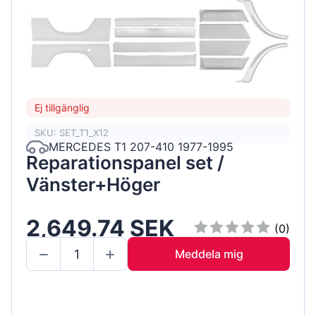
Ej tillgänglig
SKU: SET_T1_X12
MERCEDES T1 207-410 1977-1995
Reparationspanel set /
Vänster+Höger
2,649.74 SEK
(0)
Meddela mig