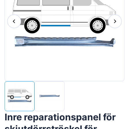
Magyar
Lietuvių
Hrvatski
Português
Slovenian
Latvian
Slovenčina
Inre reparationspanel för
skjutdörrströskel för