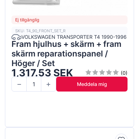
Ej tillgänglig
SKU: T4_90_FRONT_SET_R
VOLKSWAGEN TRANSPORTER T4 1990-1996
Fram hjulhus + skärm + fram
skärm reparationspanel /
Höger / Set
1,317.53 SEK
(0)
Meddela mig