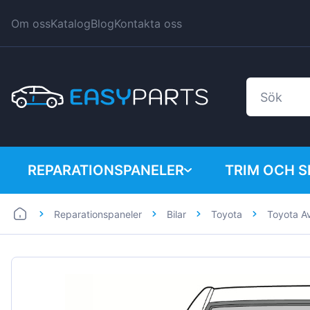
Om oss
Katalog
Blog
Kontakta oss
REPARATIONSPANELER
TRIM OCH 
Reparationspaneler
Bilar
Toyota
Toyota A
Bilar
BMW
Skåpbilar
Citroen
Dacia
Fiat