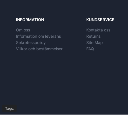
INFORMATION
KUNDSERVICE
Om oss
Kontakta oss
Information om leverans
Returns
Sekretesspolicy
Site Map
Villkor och bestämmelser
FAQ
Tags:
© Copyright 2026,
All Rights Reserved by
autoeasyparts.se