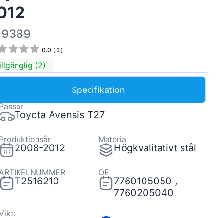
012
Magyar
Lietuvių
:9389
Hrvatski
0.0
(
0
)
Português
illgänglig (2)
Slovenian
Specifikation
Latvian
Passar
Slovenčina
Toyota Avensis T27
Produktionsår
Material
2008-2012
Högkvalitativt stål
ARTIKELNUMMER
OE
T2516210
7760105050 ,
7760205040
Vikt: