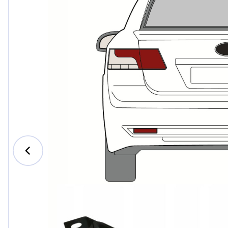
Ford
Honda
Hyundai
Iveco
Jeep
Kia
MAN
Mazda
Mercedes-B
Nissan
Opel Vauxhal