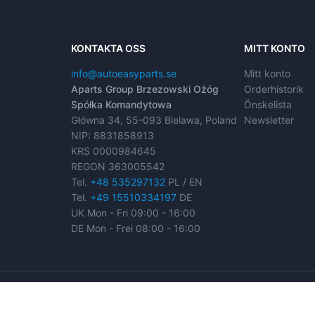
KONTAKTA OSS
MITT KONTO
info@autoeasyparts.se
Mitt konto
Aparts Group Brzezowski Ożóg
Orderhistorik
Spółka Komandytowa
Önskelista
Główna 34, 55-093 Bielawa, Poland
Newsletter
NIP: 8831858913
KRS 0000984645
REGON 363005542
Tel.
+48 535297132
PL / EN
Tel.
+49 15510334197
DE
UK Mon - Fri 09:00 - 16:00
DE Mon - Frei 08:00 - 16:00