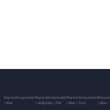
Reparationspaneler
Reparationspaneler
Reparationspaneler
Reparat
/ Bilar
/ Skåpbilar / Fiat
/ Bilar / Ford
/ Bilar 