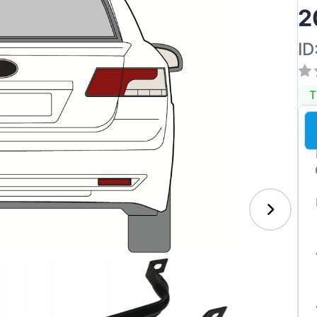
2
ID
T
enz
l