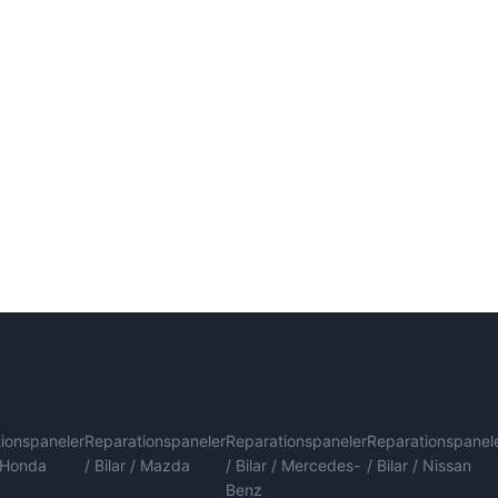
ionspaneler
Reparationspaneler
Reparationspaneler
Reparationspanel
/ Honda
/ Bilar / Mazda
/ Bilar / Mercedes-
/ Bilar / Nissan
Benz