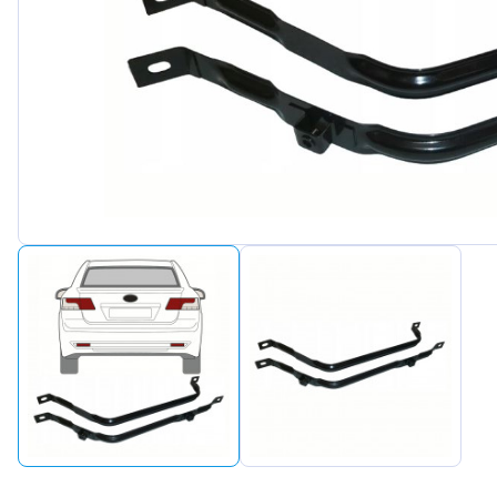
Peugeot
Renault
Seat
Skoda
Suzuki
Tesla
Toyota
Volkswagen