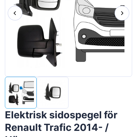
Magyar
Lietuvių
Hrvatski
Português
Slovenian
Latvian
Slovenčina
Elektrisk sidospegel för
Renault Trafic 2014- /