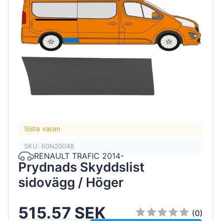
Sista varan
SKU: 60N20048
RENAULT TRAFIC 2014-
Prydnads Skyddslist
sidovägg / Höger
515.57 SEK
(0)