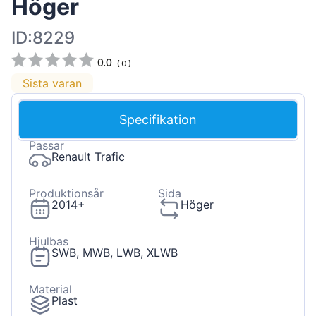
Höger
ID:8229
0.0
(
0
)
Sista varan
Specifikation
Passar
Renault Trafic
Produktionsår
Sida
2014+
Höger
Hjulbas
SWB, MWB, LWB, XLWB
Material
Plast